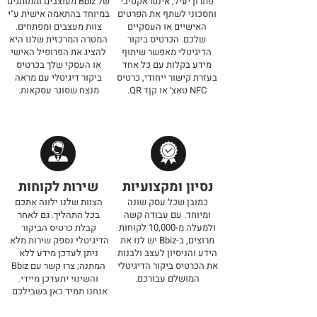
פתרון יעיל, אינטראקטיבי
של Bbiz מעוצבים וממותגים
וחסכוני לשתף את הפרטים
במיוחד בהתאמה אישית ע"י
האישיים או העסקיים
צוות מעצבים ומפתחים.
שלכם. הכרטיס ביקור
המטרה המרכזית שלנו היא
הדיגיטלי מאפשר שיתוף
להציג את הפרופיל האישי
מידע בקלות עם כל אחד
או העסקי שלך בכרטיס
בעזרת קישור ייחודי, כרטיס
ביקור דיגיטלי עם מראה
NFC טאצ׳ או קןד QR.
מנצח שסוגר עסקאות.
נסיון ומקצועיות
שירות לקוחות
כמובן שכל עסק שונה
הצוות שלנו ילווה אתכם
ומיוחד. עם עבודה קשה
בכל התהליך. גם לאחר
ולמעלה מ-10,000 לקוחות
קבלת כרטיס הביקור
מרוצים, ב-Bbiz יש לנו את
הדיגיטלי נספק שירות מלא.
הידע והניסיון לעצב ולבנות
ניתן לעדכן מידע ללא
את הכרטיס ביקור הדיגיטלי
המתנה; צרו קשר עם Bbiz
המושלם עבורכם.
והשינוי יתעדכן מיידי.
אנחנו תמיד כאן בשבילכם.