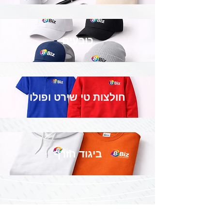
כובעים
חולצות טי שירט ופולו
ביגוד חורף